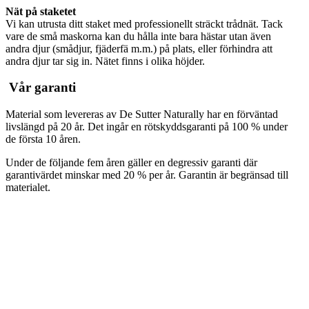
Nät på staketet
Vi kan utrusta ditt staket med professionellt sträckt trådnät. Tack
vare de små maskorna kan du hålla inte bara hästar utan även
andra djur (smådjur, fjäderfä m.m.) på plats, eller förhindra att
andra djur tar sig in. Nätet finns i olika höjder.
Vår garanti
Material som levereras av De Sutter Naturally har en förväntad
livslängd på 20 år. Det ingår en rötskydds­garanti på 100 % under
de första 10 åren.
Under de följande fem åren gäller en degressiv garanti där
garantivärdet minskar med 20 % per år. Garantin är begränsad till
materialet.