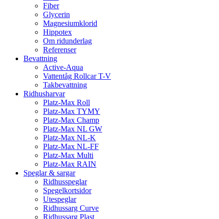
Fiber
Glycerin
Magnesiumklorid
Hippotex
Om ridunderlag
Referenser
Bevattning
Active-Aqua
Vattentåg Rollcar T-V
Takbevattning
Ridhusharvar
Platz-Max Roll
Platz-Max TYMY
Platz-Max Champ
Platz-Max NL GW
Platz-Max NL-K
Platz-Max NL-FF
Platz-Max Multi
Platz-Max RAIN
Speglar & sargar
Ridhusspeglar
Spegelkortsidor
Utespeglar
Ridhussarg Curve
Ridhussarg Plast