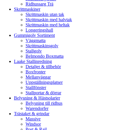
Ridhussarg Trä
Skrittmaskiner
Skrittmaskin utan tak
Skrittmaskin med halvtak
Skrittmaskin med heltak
Longeringshall
Gummigolv Sortiment
Väggmatta
Skrittmaskinsgolv
Stallgolv
Belmondo Boxmatta
Laake Stallinredning
Detaljer & tillbehör
Boxfronter
Mellanväggar
Uppställningsplatser
Stallfönster
Stallportar & dörrar
Belysning & Hästsolarier
Belysning till ridhus
Warendorfer
Trästaket & grindar
Massive
Windsor
Post & Rail