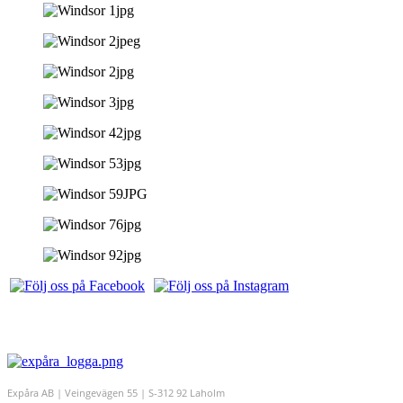
Expåra AB | Veingevägen 55 | S-312 92 Laholm