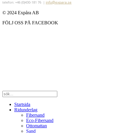
info@expara.se
telefon: +46 (0)430-181 76 |
© 2024 Expåra AB
FÖLJ OSS PÅ FACEBOOK
Startsida
Ridunderlag
Fibersand
Eco-Fibersand
Ottomattan
Sand