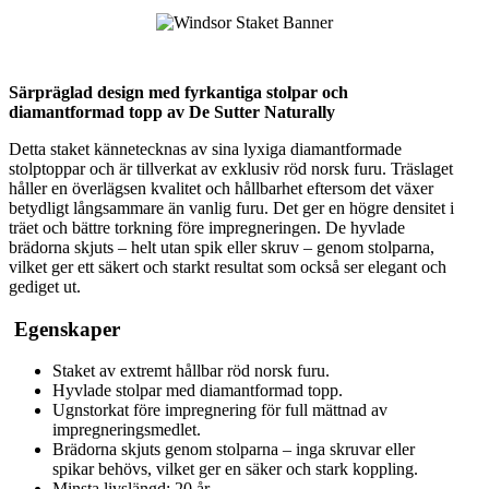
Särpräglad design med fyrkantiga stolpar och
diamantformad topp
av De Sutter Naturally
Detta staket kännetecknas av sina lyxiga diamantformade
stolptoppar och är tillverkat av exklusiv röd norsk furu. Träslaget
håller en överlägsen kvalitet och hållbarhet eftersom det växer
betydligt långsammare än vanlig furu. Det ger en högre densitet i
träet och bättre torkning före impregneringen. De hyvlade
brädorna skjuts – helt utan spik eller skruv – genom stolparna,
vilket ger ett säkert och starkt resultat som också ser elegant och
gediget ut.
Egenskaper
Staket av extremt hållbar röd norsk furu.
Hyvlade stolpar med diamantformad topp.
Ugnstorkat före impregnering för full mättnad av
impregnerings­medlet.
Brädorna skjuts genom stolparna – inga skruvar eller
spikar behövs, vilket ger en säker och stark koppling.
Minsta livslängd: 20 år.