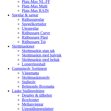
Platz-Max NL-FF
Platz-Max Multi
Platz-Max RAIN
Speglar & sargar
Ridhusspeglar
Spegelkortsidor
Utespeglar
Ridhussarg Curve
Ridhussarg Plast
Ridhussarg Trä
Skrittmaskiner
Skrittmaskin utan tak
Skrittmaskin med halvtak
Skrittmaskin med heltak
Longeringshall
Gummigolv Sortiment
Väggmatta
Skrittmaskinsgolv
Stallgolv
Belmondo Boxmatta
Laake Stallinredning
Detaljer & tillbehör
Boxfronter
Mellanväggar
Uppställningsplatser