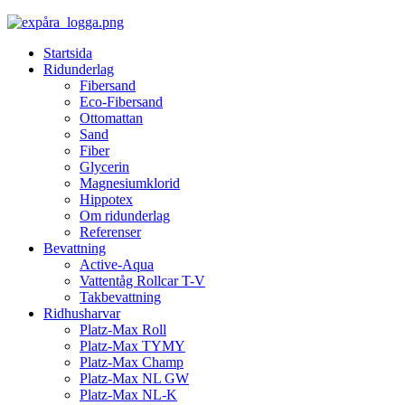
Startsida
Ridunderlag
Fibersand
Eco-Fibersand
Ottomattan
Sand
Fiber
Glycerin
Magnesiumklorid
Hippotex
Om ridunderlag
Referenser
Bevattning
Active-Aqua
Vattentåg Rollcar T-V
Takbevattning
Ridhusharvar
Platz-Max Roll
Platz-Max TYMY
Platz-Max Champ
Platz-Max NL GW
Platz-Max NL-K