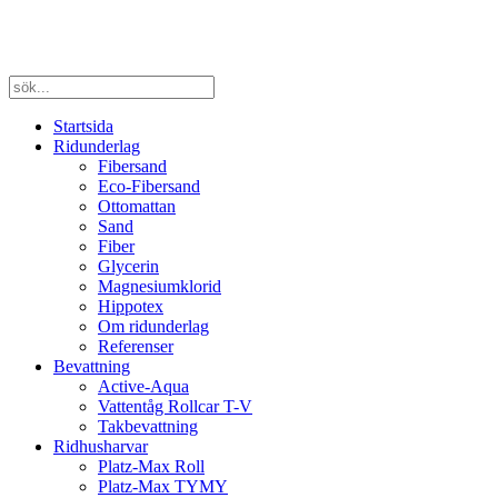
Startsida
Ridunderlag
Fibersand
Eco-Fibersand
Ottomattan
Sand
Fiber
Glycerin
Magnesiumklorid
Hippotex
Om ridunderlag
Referenser
Bevattning
Active-Aqua
Vattentåg Rollcar T-V
Takbevattning
Ridhusharvar
Platz-Max Roll
Platz-Max TYMY