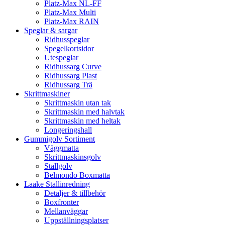
Platz-Max NL-FF
Platz-Max Multi
Platz-Max RAIN
Speglar & sargar
Ridhusspeglar
Spegelkortsidor
Utespeglar
Ridhussarg Curve
Ridhussarg Plast
Ridhussarg Trä
Skrittmaskiner
Skrittmaskin utan tak
Skrittmaskin med halvtak
Skrittmaskin med heltak
Longeringshall
Gummigolv Sortiment
Väggmatta
Skrittmaskinsgolv
Stallgolv
Belmondo Boxmatta
Laake Stallinredning
Detaljer & tillbehör
Boxfronter
Mellanväggar
Uppställningsplatser