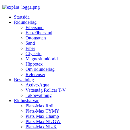
Startsida
Ridunderlag
Fibersand
Eco-Fibersand
Ottomattan
Sand
Fiber
Glycerin
Magnesiumklorid
Hippotex
Om ridunderlag
Referenser
Bevattning
Active-Aqua
Vattentåg Rollcar T-V
Takbevattning
Ridhusharvar
Platz-Max Roll
Platz-Max TYMY
Platz-Max Champ
Platz-Max NL GW
Platz-Max NL-K