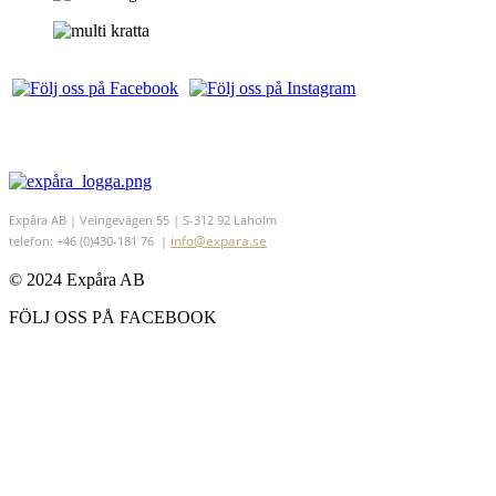
Expåra AB | Veingevägen 55 | S-312 92 Laholm
info@expara.se
telefon: +46 (0)430-181 76 |
© 2024 Expåra AB
FÖLJ OSS PÅ FACEBOOK