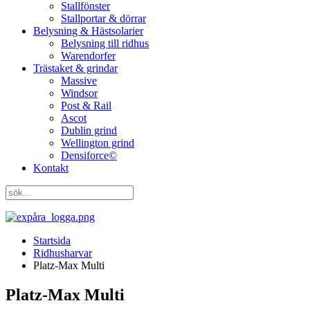
Stallfönster
Stallportar & dörrar
Belysning & Hästsolarier
Belysning till ridhus
Warendorfer
Trästaket & grindar
Massive
Windsor
Post & Rail
Ascot
Dublin grind
Wellington grind
Densiforce©
Kontakt
Startsida
Ridhusharvar
Platz-Max Multi
Platz-Max Multi