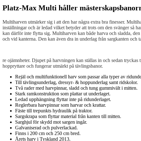
Platz-Max Multi håller mästerskapsbanorn
Multiharven utmärker sig i att den har några extra bra finesser. Multi
inställningar och är ledad vilket betyder att trots om den svänger så 
kan därför inte flytta sig. Multiharven kan både harva och sladda, den
och vid kanterna. Den kan även dra in underlag från sargkanten och ta
re ojämnheter. Djupet på harvningen kan ställas in och sedan tryckas ti
hoppryttare och fungerar utmärkt på tävlingsbanor.
Rejäl och multifunktionell harv som passar alla typer av ridunde
Till tävlingsunderlag, dressyr- & hoppunderlag samt ridskolor.
Två rader med harvpinnar, sladd och tung gummivält i mitten.
Stark ramkonstruktion som plattar ut underlaget.
Ledad upphängning flyttar inte på ridunderlaget.
Reglerbara harvpinnar som harvar och krattar.
Fäste till trepunkts hydraulik på traktor.
Sargskrapa som flyttar material från kanten till mitten.
Sarghjul för skydd mot sargen ingår.
Galvaniserad och pulverlackad.
Finns i 200 cm och 250 cm bred.
Årets harv i Tyskland 2013.