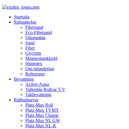
Startsida
Ridunderlag
Fibersand
Eco-Fibersand
Ottomattan
Sand
Fiber
Glycerin
Magnesiumklorid
Hippotex
Om ridunderlag
Referenser
Bevattning
Active-Aqua
Vattentåg Rollcar T-V
Takbevattning
Ridhusharvar
Platz-Max Roll
Platz-Max TYMY
Platz-Max Champ
Platz-Max NL GW
Platz-Max NL-K