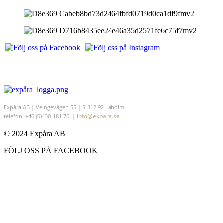
Expåra AB | Veingevägen 55 | S-312 92 Laholm
info@expara.se
telefon: +46 (0)430-181 76 |
© 2024 Expåra AB
FÖLJ OSS PÅ FACEBOOK