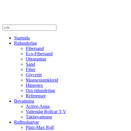
Startsida
Ridunderlag
Fibersand
Eco-Fibersand
Ottomattan
Sand
Fiber
Glycerin
Magnesiumklorid
Hippotex
Om ridunderlag
Referenser
Bevattning
Active-Aqua
Vattentåg Rollcar T-V
Takbevattning
Ridhusharvar
Platz-Max Roll