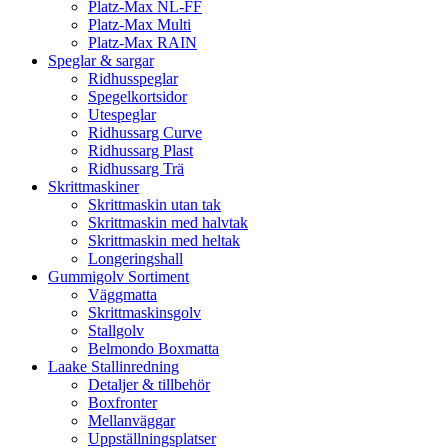
Platz-Max NL-FF
Platz-Max Multi
Platz-Max RAIN
Speglar & sargar
Ridhusspeglar
Spegelkortsidor
Utespeglar
Ridhussarg Curve
Ridhussarg Plast
Ridhussarg Trä
Skrittmaskiner
Skrittmaskin utan tak
Skrittmaskin med halvtak
Skrittmaskin med heltak
Longeringshall
Gummigolv Sortiment
Väggmatta
Skrittmaskinsgolv
Stallgolv
Belmondo Boxmatta
Laake Stallinredning
Detaljer & tillbehör
Boxfronter
Mellanväggar
Uppställningsplatser