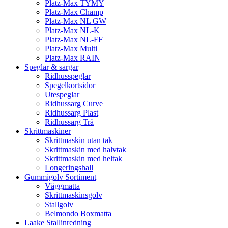
Platz-Max TYMY
Platz-Max Champ
Platz-Max NL GW
Platz-Max NL-K
Platz-Max NL-FF
Platz-Max Multi
Platz-Max RAIN
Speglar & sargar
Ridhusspeglar
Spegelkortsidor
Utespeglar
Ridhussarg Curve
Ridhussarg Plast
Ridhussarg Trä
Skrittmaskiner
Skrittmaskin utan tak
Skrittmaskin med halvtak
Skrittmaskin med heltak
Longeringshall
Gummigolv Sortiment
Väggmatta
Skrittmaskinsgolv
Stallgolv
Belmondo Boxmatta
Laake Stallinredning