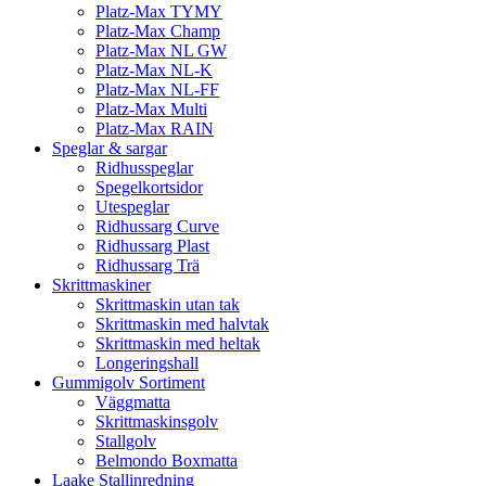
Platz-Max TYMY
Platz-Max Champ
Platz-Max NL GW
Platz-Max NL-K
Platz-Max NL-FF
Platz-Max Multi
Platz-Max RAIN
Speglar & sargar
Ridhusspeglar
Spegelkortsidor
Utespeglar
Ridhussarg Curve
Ridhussarg Plast
Ridhussarg Trä
Skrittmaskiner
Skrittmaskin utan tak
Skrittmaskin med halvtak
Skrittmaskin med heltak
Longeringshall
Gummigolv Sortiment
Väggmatta
Skrittmaskinsgolv
Stallgolv
Belmondo Boxmatta
Laake Stallinredning