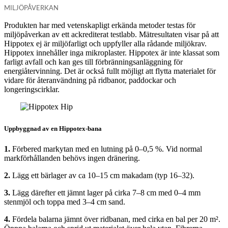
MILJÖPÅVERKAN
Produkten har med vetenskapligt erkända metoder testas för
miljöpåverkan av ett ackrediterat testlabb. Mätresultaten visar på att
Hippotex ej är miljöfarligt och uppfyller alla rådande miljökrav.
Hippotex innehåller inga mikroplaster. Hippotex är inte klassat som
farligt avfall och kan ges till förbränningsanläggning för
energiåtervinning. Det är också fullt möjligt att flytta materialet för
vidare för återanvändning på ridbanor, paddockar och
longeringscirklar.
Uppbyggnad av en Hippotex-bana
1.
Förbered markytan med en lutning på 0–0,5 %. Vid normal
markförhållanden behövs ingen dränering.
2.
Lägg ett bärlager av ca 10–15 cm makadam (typ 16–32).
3.
Lägg därefter ett jämnt lager på cirka 7–8 cm med 0–4 mm
stenmjöl och toppa med 3–4 cm sand.
4.
Fördela balarna jämnt över ridbanan, med cirka en bal per 20 m².