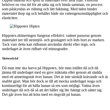
Öppna balarna och sprid ut materialet över hela ytan. Fibrerna
behöver en viss tid för att sätta sig och binda samman, en process
som påskyndas av ridning och lätt fuktning. Med tiden binder
materialet ihop sig och behåller både sin vattengenomsläpplighet och
elasticiten.
Hippotex-dräneringen fungerar effektivt: vattnet passerar genom
materialet ner till stenmjöl- och gruslagret och leds bort av marken.
Tack vare detta kan ridbanan användas direkt efter regn, och
underlaget är även ridbart vid minusgrader.
Sköteselråd
Då man inte ska harva på Hippotex, bör man istället då och då
jämna till underlaget med en grov träkratta eller genom att sladda
med ett armeringsnät över banan. Det är inte särskilt krävande och är
snabbt gjort. Man bör dock se till att mocka underlaget noga och
kontinuerligt för att hålla banan så ren som möjligt. Vattna även
underlaget då och då så att det håller sig lite fuktigt och sätter sig.
Det går även bra att köra med en ringvält på banan.