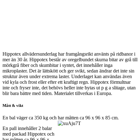
Hippotex allvädersunderlag har framgångsrikt använts på ridbanor i
mer än 30 år. Hippotex består av oregelbundet skurna bitar av grå till
mörkgrå fiber och skumbitar i syntet, det innehåller inga
mikroplaster. Det är lättskött och ger svikt, sedan ändrar det inte sin
struktur även under extrema laster. Underlaget kan användas även
vid kyla och frost eller efter ett kraftigt regn. Hippotex förmultnar
inte och fryser inte, det behövs heller inte bytas ut p g a slitage, utan
blir bara bättre med tiden. Materialet tillverkas i Europa.
Mått & vikt
En bal väger ca 350 kg och har måtten ca 96 x 96 x 85 cm.
En pall innehåller 2 balar
med packad Hippotex och
har måtten ca 96 × 96 ×