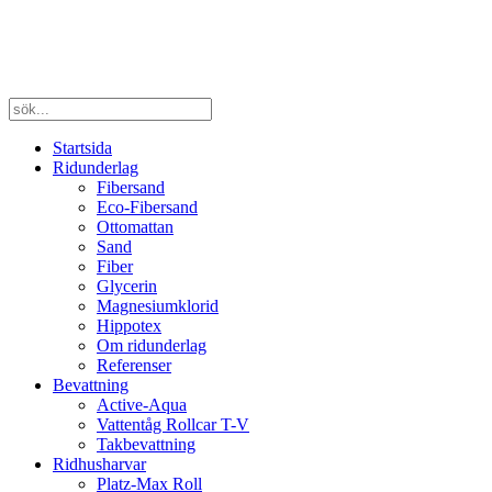
Startsida
Ridunderlag
Fibersand
Eco-Fibersand
Ottomattan
Sand
Fiber
Glycerin
Magnesiumklorid
Hippotex
Om ridunderlag
Referenser
Bevattning
Active-Aqua
Vattentåg Rollcar T-V
Takbevattning
Ridhusharvar
Platz-Max Roll