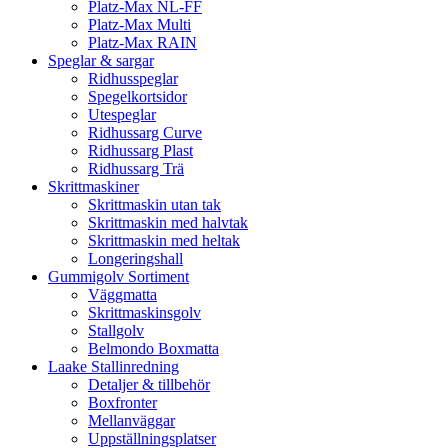
Platz-Max NL-FF
Platz-Max Multi
Platz-Max RAIN
Speglar & sargar
Ridhusspeglar
Spegelkortsidor
Utespeglar
Ridhussarg Curve
Ridhussarg Plast
Ridhussarg Trä
Skrittmaskiner
Skrittmaskin utan tak
Skrittmaskin med halvtak
Skrittmaskin med heltak
Longeringshall
Gummigolv Sortiment
Väggmatta
Skrittmaskinsgolv
Stallgolv
Belmondo Boxmatta
Laake Stallinredning
Detaljer & tillbehör
Boxfronter
Mellanväggar
Uppställningsplatser