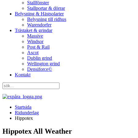
Stallfönster
Stallportar & dörrar
Belysning & Hästsolarier
Belysning till ridhus
Warendorfer
Trästaket & grindar
Massive
Windsor
Post & Rail
Ascot
Dublin grind
Wellington grind
Densiforce©
Kontakt
Startsida
Ridunderlag
Hippotex
Hippotex All Weather