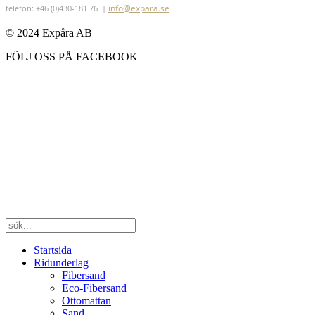
info@expara.se
telefon: +46 (0)430-181 76 |
© 2024 Expåra AB
FÖLJ OSS PÅ FACEBOOK
Startsida
Ridunderlag
Fibersand
Eco-Fibersand
Ottomattan
Sand