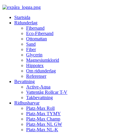
Startsida
Ridunderlag
Fibersand
Eco-Fibersand
Ottomattan
Sand
Fiber
Glycerin
Magnesiumklorid
Hippotex
Om ridunderlag
Referenser
Bevattning
Active-Aqua
Vattentåg Rollcar T-V
Takbevattning
Ridhusharvar
Platz-Max Roll
Platz-Max TYMY
Platz-Max Champ
Platz-Max NL GW
Platz-Max NL-K