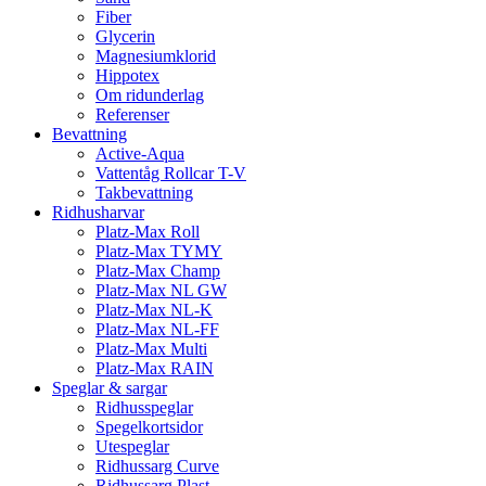
Fiber
Glycerin
Magnesiumklorid
Hippotex
Om ridunderlag
Referenser
Bevattning
Active-Aqua
Vattentåg Rollcar T-V
Takbevattning
Ridhusharvar
Platz-Max Roll
Platz-Max TYMY
Platz-Max Champ
Platz-Max NL GW
Platz-Max NL-K
Platz-Max NL-FF
Platz-Max Multi
Platz-Max RAIN
Speglar & sargar
Ridhusspeglar
Spegelkortsidor
Utespeglar
Ridhussarg Curve
Ridhussarg Plast