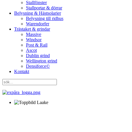
Stallfönster
Stallportar & dörrar
Belysning & Hästsolarier
Belysning till ridhus
Warendorfer
Trästaket & grindar
Massive
Windsor
Post & Rail
Ascot
Dublin grind
Wellington grind
Densiforce©
Kontakt