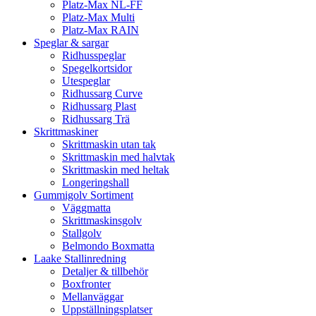
Platz-Max NL-FF
Platz-Max Multi
Platz-Max RAIN
Speglar & sargar
Ridhusspeglar
Spegelkortsidor
Utespeglar
Ridhussarg Curve
Ridhussarg Plast
Ridhussarg Trä
Skrittmaskiner
Skrittmaskin utan tak
Skrittmaskin med halvtak
Skrittmaskin med heltak
Longeringshall
Gummigolv Sortiment
Väggmatta
Skrittmaskinsgolv
Stallgolv
Belmondo Boxmatta
Laake Stallinredning
Detaljer & tillbehör
Boxfronter
Mellanväggar
Uppställningsplatser