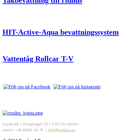
Takbevattning till ridhus
HIT-Active-Aqua bevattningssystem
Vattentåg Rollcar T-V
Expåra AB | Veingevägen 55 | S-312 92 Laholm
info@expara.se
telefon: +46 (0)430-181 76 |