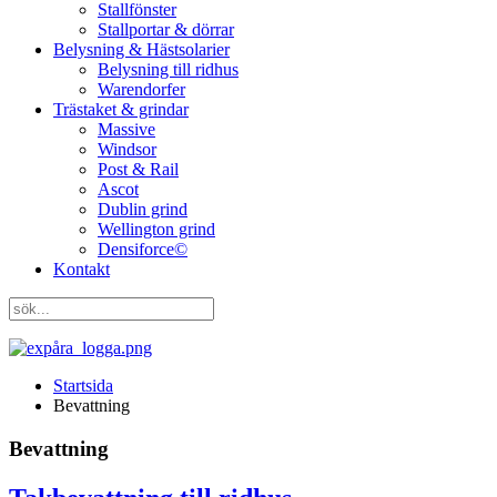
Stallfönster
Stallportar & dörrar
Belysning & Hästsolarier
Belysning till ridhus
Warendorfer
Trästaket & grindar
Massive
Windsor
Post & Rail
Ascot
Dublin grind
Wellington grind
Densiforce©
Kontakt
Startsida
Bevattning
Bevattning