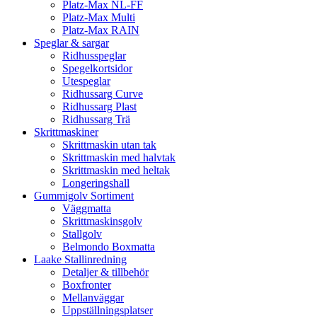
Platz-Max NL-FF
Platz-Max Multi
Platz-Max RAIN
Speglar & sargar
Ridhusspeglar
Spegelkortsidor
Utespeglar
Ridhussarg Curve
Ridhussarg Plast
Ridhussarg Trä
Skrittmaskiner
Skrittmaskin utan tak
Skrittmaskin med halvtak
Skrittmaskin med heltak
Longeringshall
Gummigolv Sortiment
Väggmatta
Skrittmaskinsgolv
Stallgolv
Belmondo Boxmatta
Laake Stallinredning
Detaljer & tillbehör
Boxfronter
Mellanväggar
Uppställningsplatser