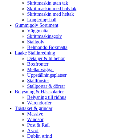
Skrittmaskin utan tak
Skrittmaskin med halvtak
Skrittmaskin med heltak
Longeringshall
Gummigolv Sortiment
Väggmatta
Skrittmaskinsgolv
Stallgolv
Belmondo Boxmatta
Laake Stallinredning
Detaljer & tillbehör
Boxfronter
Mellanväggar
Uppställningsplatser
Stallfönster
Stallportar & dörrar
Belysning & Hästsolarier
Belysning till ridhus
Warendorfer
Trästaket & grindar
Massive
Windsor
Post & Rail
Ascot
Dublin grind