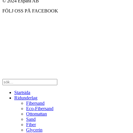
© 2024 Expåra AB
FÖLJ OSS PÅ FACEBOOK
Startsida
Ridunderlag
Fibersand
Eco-Fibersand
Ottomattan
Sand
Fiber
Glycerin