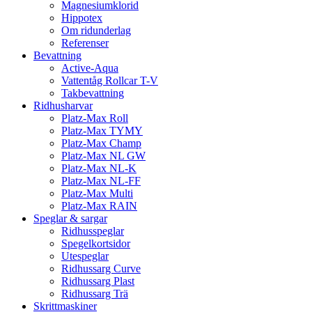
Magnesiumklorid
Hippotex
Om ridunderlag
Referenser
Bevattning
Active-Aqua
Vattentåg Rollcar T-V
Takbevattning
Ridhusharvar
Platz-Max Roll
Platz-Max TYMY
Platz-Max Champ
Platz-Max NL GW
Platz-Max NL-K
Platz-Max NL-FF
Platz-Max Multi
Platz-Max RAIN
Speglar & sargar
Ridhusspeglar
Spegelkortsidor
Utespeglar
Ridhussarg Curve
Ridhussarg Plast
Ridhussarg Trä
Skrittmaskiner