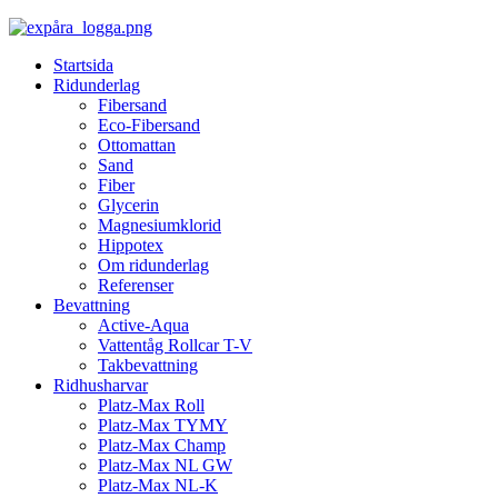
Startsida
Ridunderlag
Fibersand
Eco-Fibersand
Ottomattan
Sand
Fiber
Glycerin
Magnesiumklorid
Hippotex
Om ridunderlag
Referenser
Bevattning
Active-Aqua
Vattentåg Rollcar T-V
Takbevattning
Ridhusharvar
Platz-Max Roll
Platz-Max TYMY
Platz-Max Champ
Platz-Max NL GW
Platz-Max NL-K