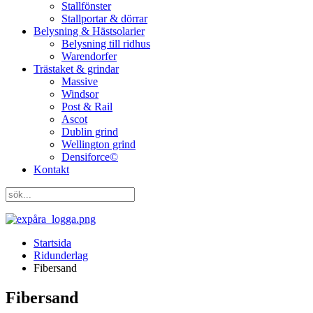
Stallfönster
Stallportar & dörrar
Belysning & Hästsolarier
Belysning till ridhus
Warendorfer
Trästaket & grindar
Massive
Windsor
Post & Rail
Ascot
Dublin grind
Wellington grind
Densiforce©
Kontakt
Startsida
Ridunderlag
Fibersand
Fibersand