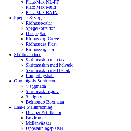
Platz-Max NL-FF
Platz-Max Multi
Platz-Max RAIN
Speglar & sargar
Ridhusspeglar
Spegelkortsidor
Utespeglar
Ridhussarg Curve
Ridhussarg Plast
Ridhussarg Trä
Skrittmaskiner
Skrittmaskin utan tak
Skrittmaskin med halvtak
Skrittmaskin med heltak
Longeringshall
Gummigolv Sortiment
Väggmatta
Skrittmaskinsgolv
Stallgolv
Belmondo Boxmatta
Laake Stallinredning
Detaljer & tillbehör
Boxfronter
Mellanväggar
Uppställningsplatser