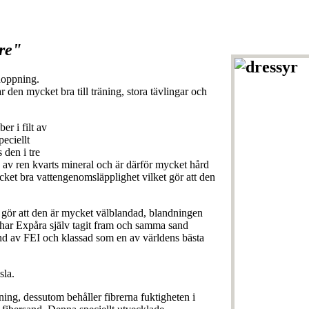
are"
hoppning.
den mycket bra till träning, stora tävlingar och
r i filt av
eciellt
 den i tre
% av ren kvarts mineral och är därför mycket hård
cket bra vattengenomsläpplighet vilket gör att den
 gör att den är mycket välblandad, blandningen
g har Expåra själv tagit fram och samma sand
 av FEI och klassad som en av världens bästa
sla.
ng, dessutom behåller fibrerna fuktigheten i