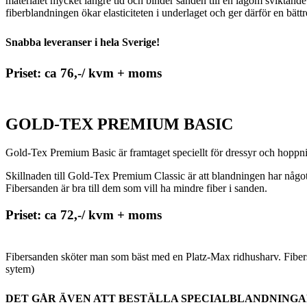
materialet mycket längre tid och binder sanden till en lagom sviktande
fiberblandningen ökar elasticiteten i underlaget och ger därför en bätt
Snabba leveranser i hela Sverige!
Priset: ca 76,-/ kvm + moms
GOLD-TEX PREMIUM BASIC
Gold-Tex Premium Basic är framtaget speciellt för dressyr och hoppnin
Skillnaden till Gold-Tex Premium Classic är att blandningen har något lit
Fibersanden är bra till dem som vill ha mindre fiber i sanden.
Priset: ca 72,-/ kvm + moms
Fibersanden sköter man som bäst med en Platz-Max ridhusharv. Fibers
sytem)
DET GÅR ÄVEN ATT BESTÄLLA SPECIALBLANDNINGA