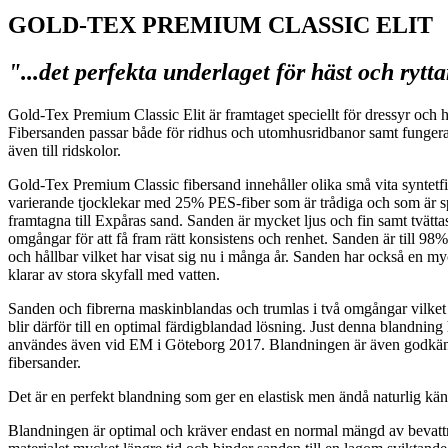
GOLD-TEX PREMIUM CLASSIC ELIT
"...det perfekta underlaget för häst och rytt
Gold-Tex Premium Classic Elit är framtaget speciellt för dressyr och 
Fibersanden passar både för ridhus och utomhusridbanor samt fungerar 
även till ridskolor.
Gold-Tex Premium Classic fibersand innehåller olika små vita syntetfibe
varierande tjocklekar med 25% PES-fiber som är trådiga och som är sp
framtagna till Expåras sand. Sanden är mycket ljus och fin samt tvättas
omgångar för att få fram rätt konsistens och renhet. Sanden är till 98
och hållbar vilket har visat sig nu i många år. Sanden har också en my
klarar av stora skyfall med vatten.
Sanden och fibrerna maskinblandas och trumlas i två omgångar vilket
blir därför till en optimal färdigblandad lösning. Just denna blandnin
användes även vid EM i Göteborg 2017. Blandningen är även godkänd
fibersander.
Det är en perfekt blandning som ger en elastisk men ändå naturlig kän
Blandningen är optimal och kräver endast en normal mängd av bevattni