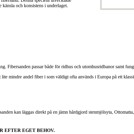
 fibersand. Denna speciellt utvecklade
re känsla och konsistens i underlaget.
g. Fibersanden passar både för ridhus och utomhusridbanor samt fungerar
e mindre andel fiber i som väldigt ofta används i Europa på ett klassiskt 
anden kan läggas direkt på en jämn hårdgjord stenmjölsyta, Ottomatta
R EFTER EGET BEHOV.