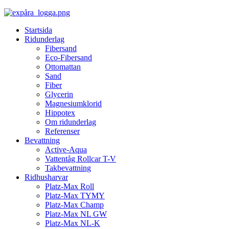
Startsida
Ridunderlag
Fibersand
Eco-Fibersand
Ottomattan
Sand
Fiber
Glycerin
Magnesiumklorid
Hippotex
Om ridunderlag
Referenser
Bevattning
Active-Aqua
Vattentåg Rollcar T-V
Takbevattning
Ridhusharvar
Platz-Max Roll
Platz-Max TYMY
Platz-Max Champ
Platz-Max NL GW
Platz-Max NL-K