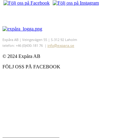
Expåra AB | Veingevägen 55 | S-312 92 Laholm
info@expara.se
telefon: +46 (0)430-181 76 |
© 2024 Expåra AB
FÖLJ OSS PÅ FACEBOOK