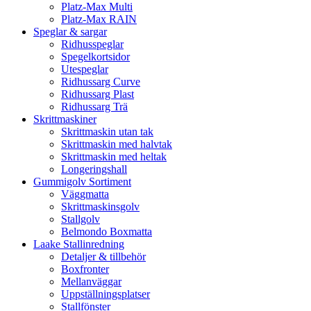
Platz-Max Multi
Platz-Max RAIN
Speglar & sargar
Ridhusspeglar
Spegelkortsidor
Utespeglar
Ridhussarg Curve
Ridhussarg Plast
Ridhussarg Trä
Skrittmaskiner
Skrittmaskin utan tak
Skrittmaskin med halvtak
Skrittmaskin med heltak
Longeringshall
Gummigolv Sortiment
Väggmatta
Skrittmaskinsgolv
Stallgolv
Belmondo Boxmatta
Laake Stallinredning
Detaljer & tillbehör
Boxfronter
Mellanväggar
Uppställningsplatser
Stallfönster