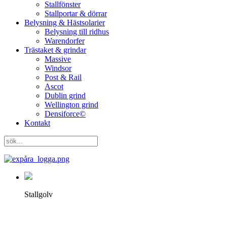
Stallfönster
Stallportar & dörrar
Belysning & Hästsolarier
Belysning till ridhus
Warendorfer
Trästaket & grindar
Massive
Windsor
Post & Rail
Ascot
Dublin grind
Wellington grind
Densiforce©
Kontakt
Stallgolv