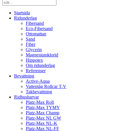
Startsida
Ridunderlag
Fibersand
Eco-Fibersand
Ottomattan
Sand
Fiber
Glycerin
Magnesiumklorid
Hippotex
Om ridunderlag
Referenser
Bevattning
Active-Aqua
Vattentåg Rollcar T-V
Takbevattning
Ridhusharvar
Platz-Max Roll
Platz-Max TYMY
Platz-Max Champ
Platz-Max NL GW
Platz-Max NL-K
Platz-Max NL-FF