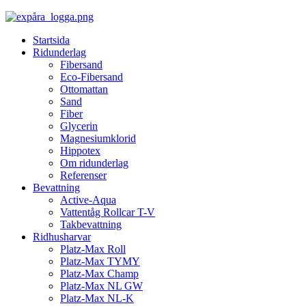
Startsida
Ridunderlag
Fibersand
Eco-Fibersand
Ottomattan
Sand
Fiber
Glycerin
Magnesiumklorid
Hippotex
Om ridunderlag
Referenser
Bevattning
Active-Aqua
Vattentåg Rollcar T-V
Takbevattning
Ridhusharvar
Platz-Max Roll
Platz-Max TYMY
Platz-Max Champ
Platz-Max NL GW
Platz-Max NL-K