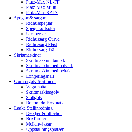
Platz-Max NL-FF
Platz-Max Multi
Platz-Max RAIN
Speglar & sargar
Ridhusspeglar
Spegelkortsidor
Utespeglar
Ridhussarg Curve
Ridhussarg Plast
Ridhussarg Trä
Skrittmaskiner
Skrittmaskin utan tak
Skrittmaskin med halvtak
Skrittmaskin med heltak
Longeringshall
Gummigolv Sortiment
Väggmatta
Skrittmaskinsgolv
Stallgolv
Belmondo Boxmatta
Laake Stallinredning
Detaljer & tillbehör
Boxfronter
Mellanväggar
Uppställningsplatser