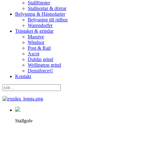
Stallfönster
Stallportar & dörrar
Belysning & Hästsolarier
Belysning till ridhus
Warendorfer
Trästaket & grindar
Massive
Windsor
Post & Rail
Ascot
Dublin grind
Wellington grind
Densiforce©
Kontakt
Stallgolv