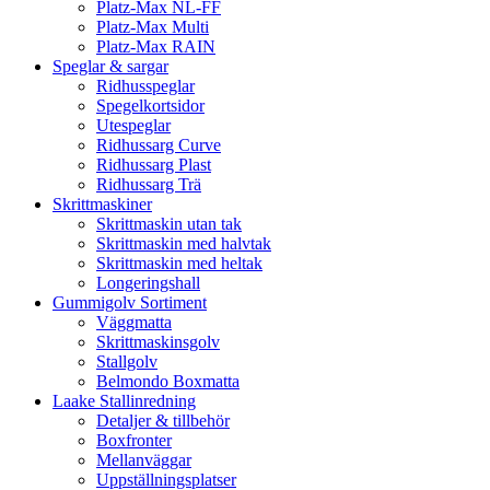
Platz-Max NL-FF
Platz-Max Multi
Platz-Max RAIN
Speglar & sargar
Ridhusspeglar
Spegelkortsidor
Utespeglar
Ridhussarg Curve
Ridhussarg Plast
Ridhussarg Trä
Skrittmaskiner
Skrittmaskin utan tak
Skrittmaskin med halvtak
Skrittmaskin med heltak
Longeringshall
Gummigolv Sortiment
Väggmatta
Skrittmaskinsgolv
Stallgolv
Belmondo Boxmatta
Laake Stallinredning
Detaljer & tillbehör
Boxfronter
Mellanväggar
Uppställningsplatser