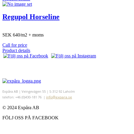
Regupol Horseline
SEK 640/m2 + moms
Call for price
Product details
Expåra AB | Veingevägen 55 | S-312 92 Laholm
info@expara.se
telefon: +46 (0)430-181 76 |
© 2024 Expåra AB
FÖLJ OSS PÅ FACEBOOK