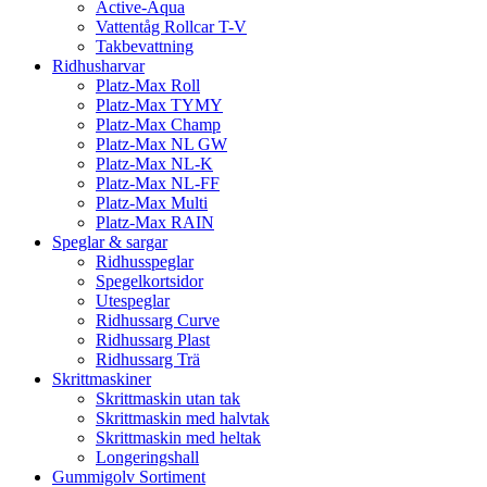
Active-Aqua
Vattentåg Rollcar T-V
Takbevattning
Ridhusharvar
Platz-Max Roll
Platz-Max TYMY
Platz-Max Champ
Platz-Max NL GW
Platz-Max NL-K
Platz-Max NL-FF
Platz-Max Multi
Platz-Max RAIN
Speglar & sargar
Ridhusspeglar
Spegelkortsidor
Utespeglar
Ridhussarg Curve
Ridhussarg Plast
Ridhussarg Trä
Skrittmaskiner
Skrittmaskin utan tak
Skrittmaskin med halvtak
Skrittmaskin med heltak
Longeringshall
Gummigolv Sortiment