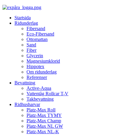
Startsida
Ridunderlag
Fibersand
Eco-Fibersand
Ottomattan
Sand
Fiber
Glycerin
Magnesiumklorid
Hippotex
Om ridunderlag
Referenser
Bevattning
Active-Aqua
Vattentåg Rollcar T-V
Takbevattning
Ridhusharvar
Platz-Max Roll
Platz-Max TYMY
Platz-Max Champ
Platz-Max NL GW
Platz-Max NL-K