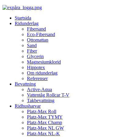
Startsida
Ridunderlag
Fibersand
Eco-Fibersand
Ottomattan
Sand
Fiber
Glycerin
Magnesiumklorid
Hippotex
Om ridunderlag
Referenser
Bevattning
Active-Aqua
Vattentåg Rollcar T-V
Takbevattning
Ridhusharvar
Platz-Max Roll
Platz-Max TYMY
Platz-Max Champ
Platz-Max NL GW
Platz-Max NL-K