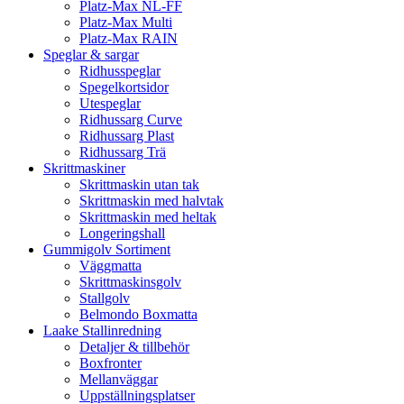
Platz-Max NL-FF
Platz-Max Multi
Platz-Max RAIN
Speglar & sargar
Ridhusspeglar
Spegelkortsidor
Utespeglar
Ridhussarg Curve
Ridhussarg Plast
Ridhussarg Trä
Skrittmaskiner
Skrittmaskin utan tak
Skrittmaskin med halvtak
Skrittmaskin med heltak
Longeringshall
Gummigolv Sortiment
Väggmatta
Skrittmaskinsgolv
Stallgolv
Belmondo Boxmatta
Laake Stallinredning
Detaljer & tillbehör
Boxfronter
Mellanväggar
Uppställningsplatser