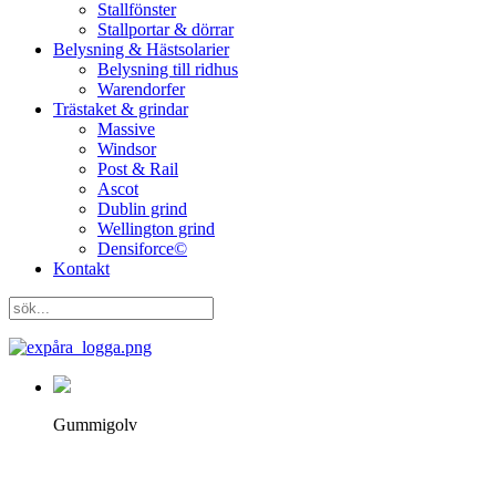
Stallfönster
Stallportar & dörrar
Belysning & Hästsolarier
Belysning till ridhus
Warendorfer
Trästaket & grindar
Massive
Windsor
Post & Rail
Ascot
Dublin grind
Wellington grind
Densiforce©
Kontakt
Gummigolv