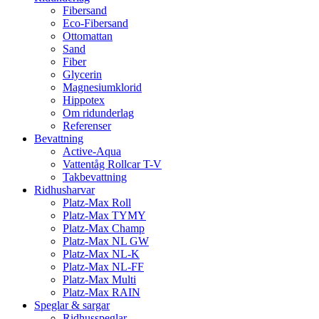
Fibersand
Eco-Fibersand
Ottomattan
Sand
Fiber
Glycerin
Magnesiumklorid
Hippotex
Om ridunderlag
Referenser
Bevattning
Active-Aqua
Vattentåg Rollcar T-V
Takbevattning
Ridhusharvar
Platz-Max Roll
Platz-Max TYMY
Platz-Max Champ
Platz-Max NL GW
Platz-Max NL-K
Platz-Max NL-FF
Platz-Max Multi
Platz-Max RAIN
Speglar & sargar
Ridhusspeglar