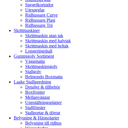
Spegelkortsidor
Utespeglar
Ridhussarg Curve
Ridhussarg Plast
Ridhussarg Trä
Skrittmaskiner
Skrittmaskin utan tak
Skrittmaskin med halvtak
Skrittmaskin med heltak
Longeringshall
Gummigolv Sortiment
Väggmatta
Skrittmaskinsgolv
Stallgolv
Belmondo Boxmatta
Laake Stallinredning
Detaljer & tillbehör
Boxfronter
Mellanväggar
Uppställningsplatser
Stallfönster
Stallportar & dörrar
Belysning & Hästsolarier
Belysning till ridhus