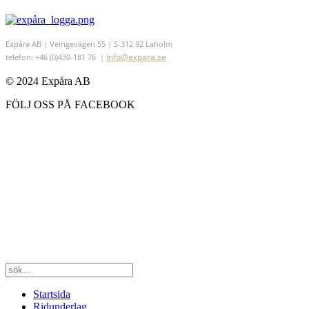
Expåra AB | Veingevägen 55 | S-312 92 Laholm
info@expara.se
telefon: +46 (0)430-181 76 |
© 2024 Expåra AB
FÖLJ OSS PÅ FACEBOOK
Startsida
Ridunderlag