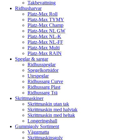
Takbevattning
Ridhusharvar
Platz-Max Roll
Platz-Max TYMY
Platz-Max Champ
Platz-Max NL GW
Platz-Max NL-K
Platz-Max NL-FF
Platz-Max Multi
Platz-Max RAIN
Speglar & sargar
Ridhusspeglar
Spegelkortsidor
Utespeglar
Ridhussarg Curve
Ridhussarg Plast
Ridhussarg Trä
Skrittmaskiner
Skrittmaskin utan tak
Skrittmaskin med halvtak
Skrittmaskin med heltak
Longeringshall
Gummigolv Sortiment
Väggmatta
Skrittmaskinsgolv