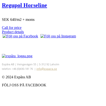
Regupol Horseline
SEK 640/m2 + moms
Call for price
Product details
Expåra AB | Veingevägen 55 | S-312 92 Laholm
info@expara.se
telefon: +46 (0)430-181 76 |
© 2024 Expåra AB
FÖLJ OSS PÅ FACEBOOK