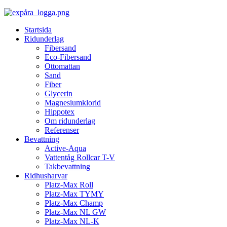
Startsida
Ridunderlag
Fibersand
Eco-Fibersand
Ottomattan
Sand
Fiber
Glycerin
Magnesiumklorid
Hippotex
Om ridunderlag
Referenser
Bevattning
Active-Aqua
Vattentåg Rollcar T-V
Takbevattning
Ridhusharvar
Platz-Max Roll
Platz-Max TYMY
Platz-Max Champ
Platz-Max NL GW
Platz-Max NL-K