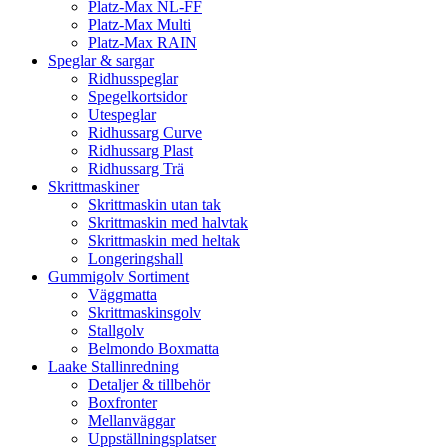
Platz-Max NL-FF
Platz-Max Multi
Platz-Max RAIN
Speglar & sargar
Ridhusspeglar
Spegelkortsidor
Utespeglar
Ridhussarg Curve
Ridhussarg Plast
Ridhussarg Trä
Skrittmaskiner
Skrittmaskin utan tak
Skrittmaskin med halvtak
Skrittmaskin med heltak
Longeringshall
Gummigolv Sortiment
Väggmatta
Skrittmaskinsgolv
Stallgolv
Belmondo Boxmatta
Laake Stallinredning
Detaljer & tillbehör
Boxfronter
Mellanväggar
Uppställningsplatser