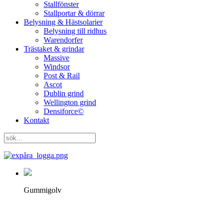
Stallfönster
Stallportar & dörrar
Belysning & Hästsolarier
Belysning till ridhus
Warendorfer
Trästaket & grindar
Massive
Windsor
Post & Rail
Ascot
Dublin grind
Wellington grind
Densiforce©
Kontakt
Gummigolv