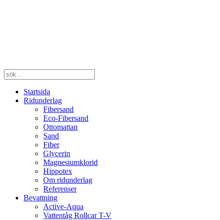
Startsida
Ridunderlag
Fibersand
Eco-Fibersand
Ottomattan
Sand
Fiber
Glycerin
Magnesiumklorid
Hippotex
Om ridunderlag
Referenser
Bevattning
Active-Aqua
Vattentåg Rollcar T-V